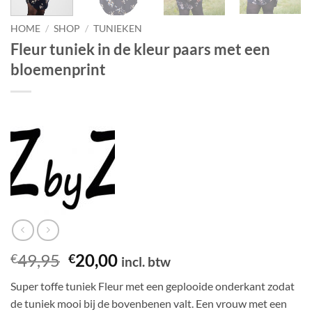
HOME
/
SHOP
/
TUNIEKEN
Fleur tuniek in de kleur paars met een
bloemenprint
Oorspronkelijke
Huidige
49,95
20,00
€
€
incl. btw
prijs
prijs
Super toffe tuniek Fleur met een geplooide onderkant zodat
was:
is:
de tuniek mooi bij de bovenbenen valt. Een vrouw met een
€49,95.
€20,00.