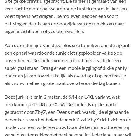
3 te gekke prints uitgebracht. De tuniek is gemaakt van een
zeer zachte materiaal waardoor de tuniek enorm lekker aan
voelt tijdens het dragen. De mouwen hebben een soort
batwing en de rits aan de voorzijde van de tuniek kan naar
eigen inzicht open of gesloten worden.
Aan de onderzijde van deze plus size tuniek zit aan de zijkant
een ophaal waardoor de tuniek iets geplooider valt op de
bovenbenen. De tuniek voor een maat meer zal iedereen
super gaaf staan. Draag er een mooie legging of dikke panty
onder en je kan zowel zakelijk, als overdag of op een feestje
als vrouw met een grote maat overal voor de dag komen.
Deze jurk is is er in 2 maten, de S/M en L/XL variant, wat
neerkomt op 42-48 en 50-56. De tuniek is op de markt
gebracht door ZbyZ, een Deens merk waarbij de eigenaar de
bedenker is van het bekende merk Zizzi. ZbyZ richt zich op de
mode voor een vollere vrouw. Door de kennis produceren zij
geweldige items. Nog niet heel bekend in Nederland, maar wij