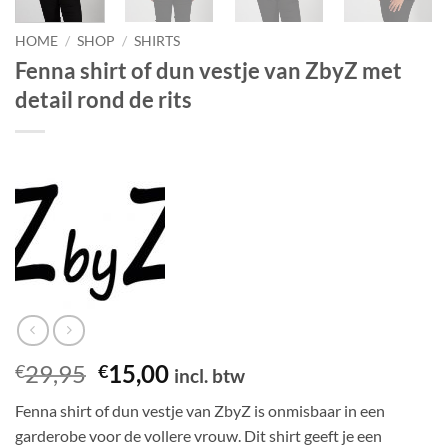
HOME
/
SHOP
/
SHIRTS
Fenna shirt of dun vestje van ZbyZ met
detail rond de rits
Oorspronkelijke
Huidige
29,95
15,00
€
€
incl. btw
prijs
prijs
Fenna shirt of dun vestje van ZbyZ is onmisbaar in een
was:
is:
garderobe voor de vollere vrouw. Dit shirt geeft je een
€29,95.
€15,00.