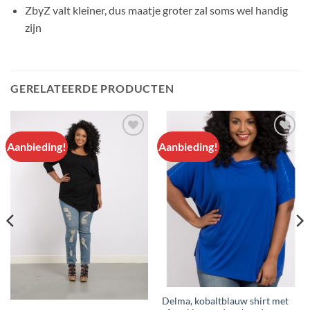
ZbyZ valt kleiner, dus maatje groter zal soms wel handig
zijn
GERELATEERDE PRODUCTEN
Aanbieding!
Aanbieding!
Aan
Aan
verlanglijst
verlanglijst
toevoegen
toevoegen
Delma, kobaltblauw shirt met