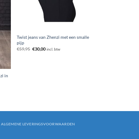
Twist jeans van Zhenzi met een smalle
pijp
Oorspronkelijke
Huidige
€
59,95
€
30,00
incl. btw
prijs
prijs
was:
is:
€59,95.
€30,00.
zi in
ALGEMENE LEVERINGSVOORWAARDEN