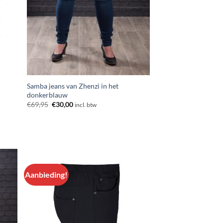
Samba jeans van Zhenzi in het
donkerblauw
Oorspronkelijke
Huidige
€
69,95
€
30,00
incl. btw
prijs
prijs
was:
is:
€69,95.
€30,00.
Aanbieding!
n
Aan
lijst
verlanglijst
egen
toevoegen