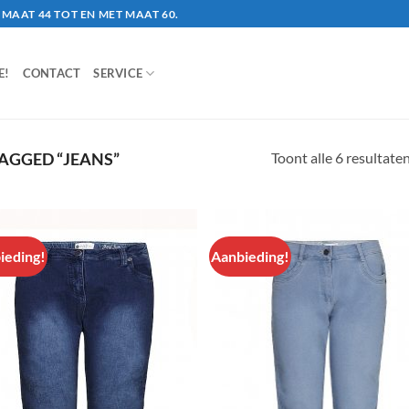
MAAT 44 TOT EN MET MAAT 60.
E!
CONTACT
SERVICE
Toont alle 6 resultate
AGGED “JEANS”
ieding!
Aanbieding!
Aan
Aa
verlanglijst
verlang
toevoegen
toevo