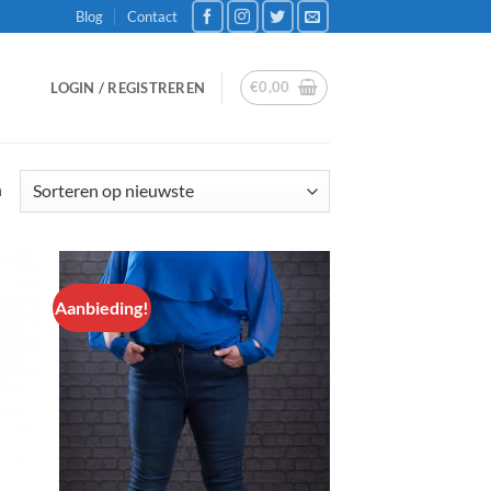
Blog
Contact
€
0,00
LOGIN / REGISTREREN
Gesorteerd
n
op
nieuwste
Aanbieding!
n
Aan
lijst
verlanglijst
egen
toevoegen