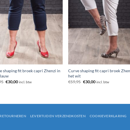
 shaping fit broek capri Zhenzi in
Curve shaping fit capri broek Zhen
blauw
het wit
Oorspronkelijke
Huidige
Oorspronkelijke
Huidige
95
€
30,00
€
59,95
€
30,00
incl. btw
incl. btw
prijs
prijs
prijs
prijs
was:
is:
was:
is:
€59,95.
€30,00.
€59,95.
€30,00.
RETOURNEREN
LEVERTIJD EN VERZENDKOSTEN
COOKIEVERKLARING