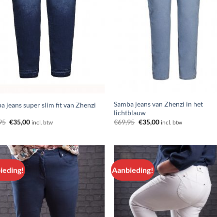
Samba jeans van Zhenzi in het
 jeans super slim fit van Zhenzi
lichtblauw
Oorspronkelijke
Huidige
Oorspronkelijke
Huidige
95
€
35,00
€
69,95
€
35,00
incl. btw
incl. btw
prijs
prijs
prijs
prijs
was:
is:
was:
is:
€69,95.
€35,00.
€69,95.
€35,00.
ieding!
Aanbieding!
Aan
Aa
verlanglijst
verlang
toevoegen
toevo