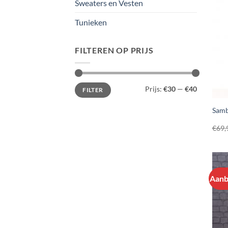
Sweaters en Vesten
Tunieken
FILTEREN OP PRIJS
Min.
Max.
Prijs:
€30
—
€40
FILTER
prijs
prijs
Samba
€
69,
Aanb